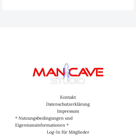
20:
Männer,
Matsch
&
Muskeln
–
Die
wildesten
Sportarten
der
Welt
Kontakt
Datenschutzerklärung
Impressum
* Nutzungsbedingungen und
Eigentumsinformationen *
Log-In für Mitglieder