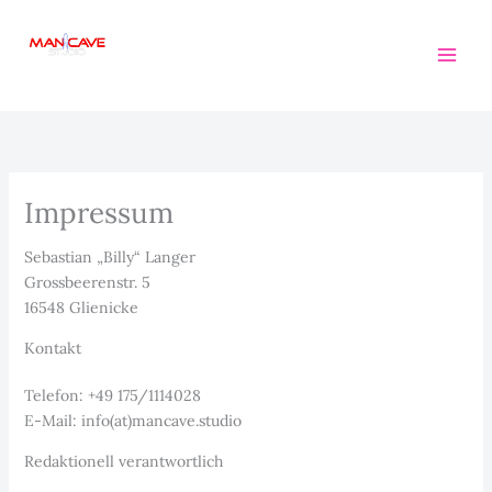
Zum
Inhalt
springen
der Podcast von Männern... für Männer
Impressum
Sebastian „Billy“ Langer
Grossbeerenstr. 5
16548 Glienicke
Kontakt
Telefon: +49 175/1114028
E-Mail: info(at)mancave.studio
Redaktionell verantwortlich