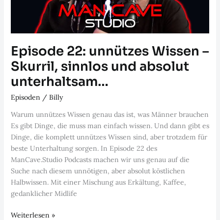
Episode 22: unnützes Wissen –
Skurril, sinnlos und absolut
unterhaltsam…
Episoden
/
Billy
Warum unnützes Wissen genau das ist, was Männer brauchen
Es gibt Dinge, die muss man einfach wissen. Und dann gibt es
Dinge, die komplett unnützes Wissen sind, aber trotzdem für
beste Unterhaltung sorgen. In Episode 22 des
ManCave.Studio Podcasts machen wir uns genau auf die
Suche nach diesem unnötigen, aber absolut köstlichen
Halbwissen. Mit einer Mischung aus Erkältung, Kaffee,
gedanklicher Midlife
Episode
Weiterlesen »