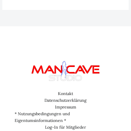
22:
unnützes
Wissen
–
Skurril,
sinnlos
und
absolut
unterhaltsam…
Kontakt
Datenschutzerklärung
Impressum
* Nutzungsbedingungen und
Eigentumsinformationen *
Log-In für Mitglieder