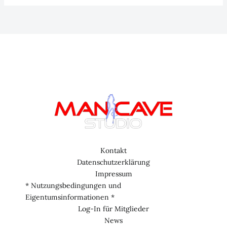
Männer,
Matsch
&
Muskeln
–
Die
wildesten
Sportarten
der
Welt
Kontakt
Datenschutzerklärung
Impressum
* Nutzungsbedingungen und
Eigentumsinformationen *
Log-In für Mitglieder
News