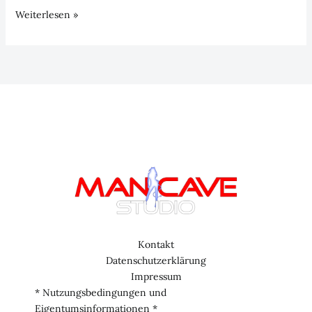
Sonder-
Weiterlesen »
Episode:
„Scheiß
drauf“
Kontakt
Datenschutzerklärung
Impressum
* Nutzungsbedingungen und
Eigentumsinformationen *