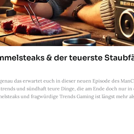
melsteaks & der teuerste Staubfä
enau das erwartet euch in dieser neuen Episode des ManC
chtrends und sündhaft teure Dinge, die am Ende doch nur in
melsteaks und fragwürdige Trends Gaming ist längst mehr al