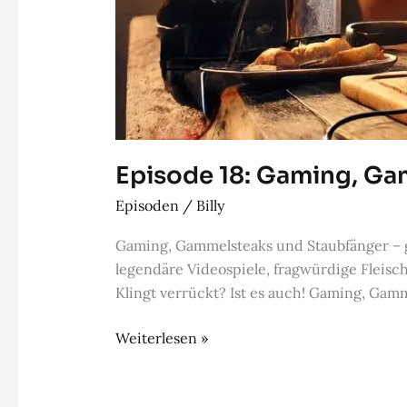
Episode 18: Gaming, Gam
Episoden
/
Billy
Gaming, Gammelsteaks und Staubfänger – g
legendäre Videospiele, fragwürdige Fleis
Klingt verrückt? Ist es auch! Gaming, Gam
Episode
Weiterlesen »
18:
Gaming,