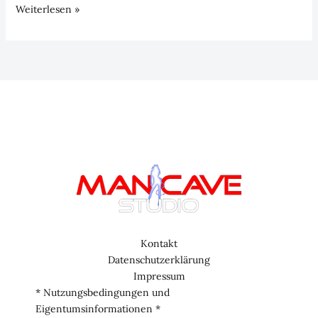
Dating-
Weiterlesen »
Chaos
und
Heimwerker-
Pannen
–
Episode
12
Kontakt
Datenschutzerklärung
Impressum
* Nutzungsbedingungen und
Eigentumsinformationen *