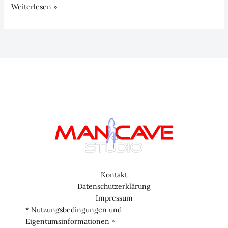
LKW-
Weiterlesen »
Roadtrip
–
Episode
10
Kontakt
Datenschutzerklärung
Impressum
* Nutzungsbedingungen und
Eigentumsinformationen *