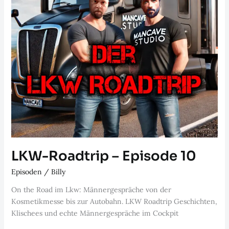
LKW-Roadtrip – Episode 10
Episoden
/
Billy
On the Road im Lkw: Männergespräche von der
Kosmetikmesse bis zur Autobahn. LKW Roadtrip Geschichten,
Klischees und echte Männergespräche im Cockpit