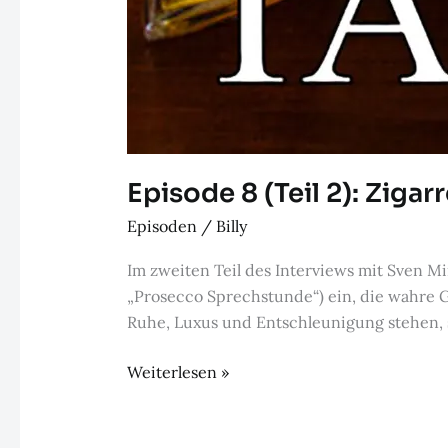
Episode 8 (Teil 2): Zig
Episoden
/
Billy
Im zweiten Teil des Interviews mit Sven Mi
„Prosecco Sprechstunde“) ein, die wahre G
Ruhe, Luxus und Entschleunigung stehen, s
Episode
Weiterlesen »
8
(Teil