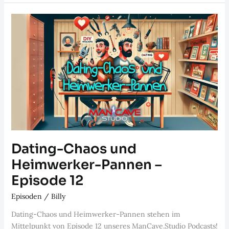
Mann
oder
mehr
dahinter?:
Wenn
der
Hammer
fällt
–
Episode
14
Dating-Chaos und
Heimwerker-Pannen –
Episode 12
Episoden
/
Billy
Dating-Chaos und Heimwerker-Pannen stehen im
Mittelpunkt von Episode 12 unseres ManCave.Studio Podcasts!