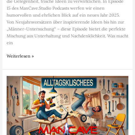
die Gelegenheit, frische Ideen zu verwirklichen. In Episode
15 des ManCave.Studio Podcasts werfen wir einen
humorvollen und ehrlichen Blick auf ein neues Jahr 2025.
Von Neujahrsvorsätzen über inspirierende Ideen bis hin zur
„Männer-Untersuchung“ – diese Episode bietet die perfekte
Mischung aus Unterhaltung und Nachdenklichkeit. Was macht
ein
Episode
Weiterlesen »
15:
2025
neues
Jahr,
neue
Ideen