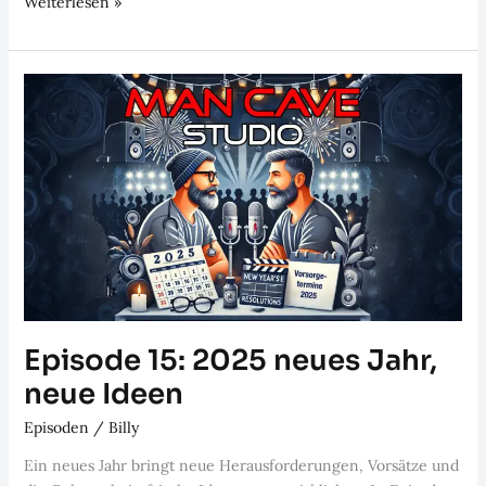
Episode
Weiterlesen »
16:
Paar
Therapie
–
Teil
1
Episode 15: 2025 neues Jahr,
neue Ideen
Episoden
/
Billy
Ein neues Jahr bringt neue Herausforderungen, Vorsätze und