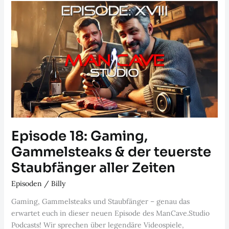
Arsch!
–
Episode
24
Episode 18: Gaming,
Gammelsteaks & der teuerste
Staubfänger aller Zeiten
Episoden
/
Billy
Gaming, Gammelsteaks und Staubfänger – genau das
erwartet euch in dieser neuen Episode des ManCave.Studio
Podcasts! Wir sprechen über legendäre Videospiele,