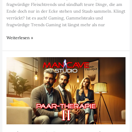
fragwürdige Fleischtrends und sündhaft teure Dinge, die am
Ende doch nur in der Ecke stehen und Staub sammeln. Klingt
verrückt? Ist es auch! Gaming, Gammelsteaks und
fragwürdige Trends Gaming ist längst mehr als nur
Episode
Weiterlesen »
18:
Gaming,
Gammelsteaks
&
der
teuerste
Staubfänger
aller
Zeiten