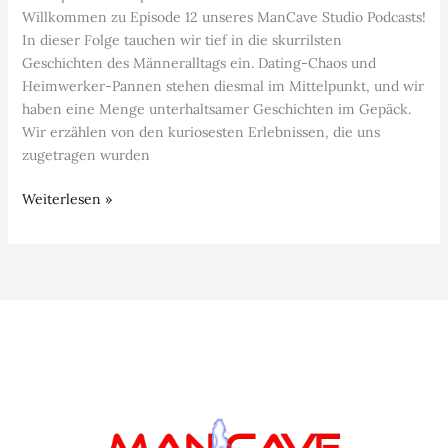
Willkommen zu Episode 12 unseres ManCave Studio Podcasts!
In dieser Folge tauchen wir tief in die skurrilsten
Geschichten des Männeralltags ein. Dating-Chaos und
Heimwerker-Pannen stehen diesmal im Mittelpunkt, und wir
haben eine Menge unterhaltsamer Geschichten im Gepäck.
Wir erzählen von den kuriosesten Erlebnissen, die uns
zugetragen wurden
Dating-
Weiterlesen »
Chaos
und
Heimwerker-
Pannen
–
Episode
12