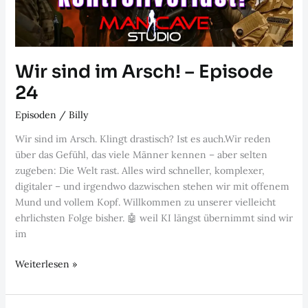
Wir sind im Arsch! – Episode
24
Episoden
/
Billy
Wir sind im Arsch. Klingt drastisch? Ist es auch.Wir reden
über das Gefühl, das viele Männer kennen – aber selten
zugeben: Die Welt rast. Alles wird schneller, komplexer,
digitaler – und irgendwo dazwischen stehen wir mit offenem
Mund und vollem Kopf. Willkommen zu unserer vielleicht
ehrlichsten Folge bisher. 🤖 weil KI längst übernimmt sind wir
im
Wir
Weiterlesen »
sind
im