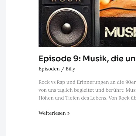
Episode 9: Musik, die 
Episoden
/
Billy
Rock vs Rap und Erinnerungen an die 90er 
von uns täglich begleitet und berührt: Mu
Höhen und Tiefen des Lebens. Von Rock üb
Episode
Weiterlesen »
9:
Musik,