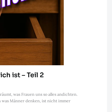
h ist – Teil 2
räumt, was Frauen uns so alles andichten.
nn was Männer denken, ist nicht immer