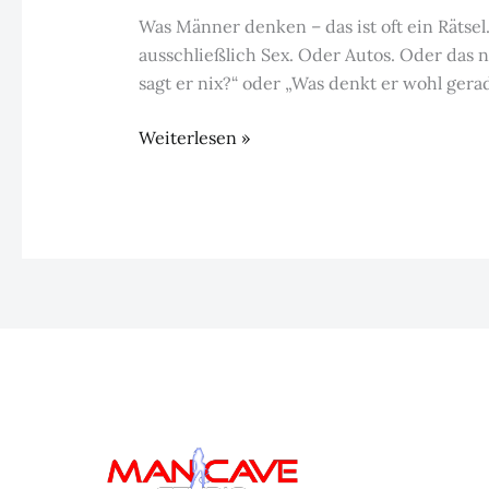
Was Männer denken – das ist oft ein Rätsel
ausschließlich Sex. Oder Autos. Oder das näc
sagt er nix?“ oder „Was denkt er wohl gera
Was
Weiterlesen »
Frauen
glauben,
was
Männer
denken
–
und
wie’s
wirklich
ist