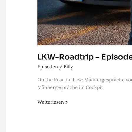
LKW-Roadtrip – Episode
Episoden
/
Billy
On the Road im Lkw: Männergespräche von
Männergespräche im Cockpit
LKW-
Weiterlesen »
Roadtrip
–
Episode