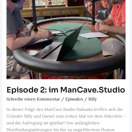
Episode 2: im ManCave.Studio
Schreibe einen Kommentar
/
Episoden
/
Billy
In dieser Folge des ManCave.Studio Podcasts treffen sich die
Gründer Billy und Daniel zum ersten Mal vor dem Mikrofon –
und die Aufregung ist spürbar! Von anfänglichen
Wortfindungsstörungen bis hin zu ungefiltertem Humor,