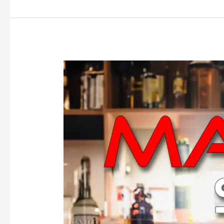
2):
Zigarren
und
die
„Prosecco
Sprechstunde“