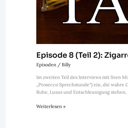
Episode 8 (Teil 2): Zig
Episoden
/
Billy
Im zweiten Teil des Interviews mit Sven Mi
„Prosecco Sprechstunde“) ein, die wahre G
Ruhe, Luxus und Entschleunigung stehen, s
Episode
Weiterlesen »
8
(Teil