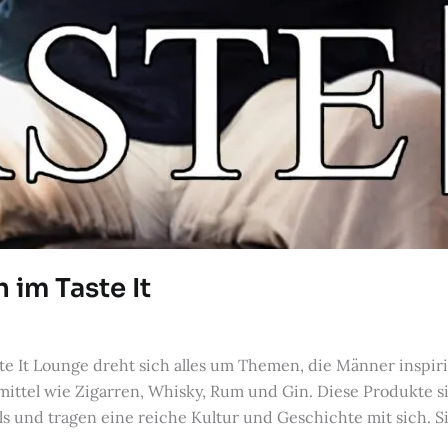
h im Taste It
e It Lounge dreht sich alles um Themen, die Männer inspiri
ittel wie Zigarren, Whisky, Rum und Gin. Diese Produkte si
 und tragen eine reiche Kultur und Geschichte mit sich. Si