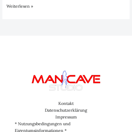
Sonder-
Weiterlesen »
Episode:
„Scheiß
drauf“
Kontakt
Datenschutzerklärung
Impressum
* Nutzungsbedingungen und
Eigentumsinformationen *