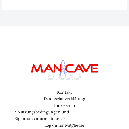
22:
unnützes
Wissen
–
Skurril,
sinnlos
und
absolut
unterhaltsam…
Kontakt
Datenschutzerklärung
Impressum
* Nutzungsbedingungen und
Eigentumsinformationen *
Log-In für Mitglieder