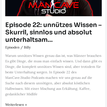
Episode 22: unnützes Wissen –
Skurril, sinnlos und absolut
unterhaltsam…
Episoden
/
Billy
Warum unnützes Wissen genau das ist, was Männer brauchen
Es gibt Dinge, die muss man einfach wissen. Und dann gibt es
Dinge, die komplett unnützes Wissen sind, aber trotzdem für
beste Unterhaltung sorgen. In Episode 22 des
ManCave.Studio Podcasts machen wir uns genau auf die
Suche nach diesem unnötigen, aber absolut köstlichen
Halbwissen. Mit einer Mischung aus Erkältung, Kaffee,
gedanklicher Midlife
Episode
Weiterlesen »