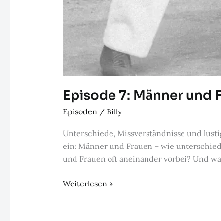
Episode 7: Männer und 
Episoden
/
Billy
Unterschiede, Missverständnisse und lust
ein: Männer und Frauen – wie unterschied
und Frauen oft aneinander vorbei? Und was 
Episode
Weiterlesen »
7:
Männer