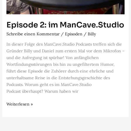
Episode 2: im ManCave.Studio
Schreibe einen Kommentar
/
Episoden
/
Billy
In dieser Folge des ManCave.Studio Podcasts treffen sich die
Gründer Billy und Daniel zum ersten Mal vor dem Mikrofon –
und die Aufregung ist spürbar! Von anfänglichen
Wortfindungsstörungen bis hin zu ungefiltertem Humor,
führt diese Episode die Zuhörer durch eine ehrliche und
unterhaltsame Reise in die Entstehungsgeschichte des
Podcasts. Worum geht es im ManCave.Studio
Podcast überhaupt? Warum haben wir
Episode
Weiterlesen »
2:
im
ManCave.Studio