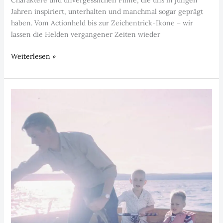
Jahren inspiriert, unterhalten und manchmal sogar geprägt
haben. Vom Actionheld bis zur Zeichentrick-Ikone – wir
lassen die Helden vergangener Zeiten wieder
Episode
Weiterlesen »
4:
Film-
Helden
unserer
Kindheit