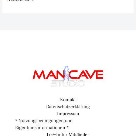
Typisch
Mann
oder
mehr
dahinter?:
Wenn
der
Hammer
fällt
–
Episode
14
Kontakt
Datenschutzerklärung
Impressum
* Nutzungsbedingungen und
Eigentumsinformationen *
Log-In für Mitglieder