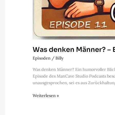
Was denken Männer? – E
Episoden
/
Billy
Was denken Männer? Ein humorvoller Blick
Episode des ManCave Studio Podcasts bes
unausgesprochen, sei es aus Zurückhaltung
Was
Weiterlesen »
denken
Männer?