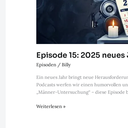
Episode 15: 2025 neues 
Episoden
/
Billy
Ein neues Jahr bringt neue Herausforderun
Podcasts werfen wir einen humorvollen und
„Männer-Untersuchung“ – diese Episode b
Episode
Weiterlesen »
15:
2025