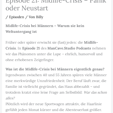
Episode 21: Midlife-Crisis – Panik
oder Neustart
/
Episoden
/ Von
Billy
Midlife-Crisis bei Männern – Warum sie kein
Weltuntergang ist
Früher oder später erwischt sie (fast) jeden: die
Midlife-
Crisis
. In
Episode 21
des
ManCave.Studio Podcasts
nehmen
wir das Phänomen unter die Lupe – ehrlich, humorvoll und
ohne erhobenen Zeigefinger.
Was ist die Midlife-Crisis bei Männern eigentlich genau?
Irgendwann zwischen 40 und 55 Jahren spüren viele Männer
eine merkwürdige Unzufriedenheit: Der Beruf läuft zwar, die
Familie ist vielleicht gegründet, das Haus abbezahlt – und
trotzdem kratzt eine leise Frage am Selbstbild:
War das schon
alles?
Plötzlich wird der neue Sportwagen attraktiv, die Haarlinie
gefühlt jeden Monat kürzer und die Abenteuerlust größer.