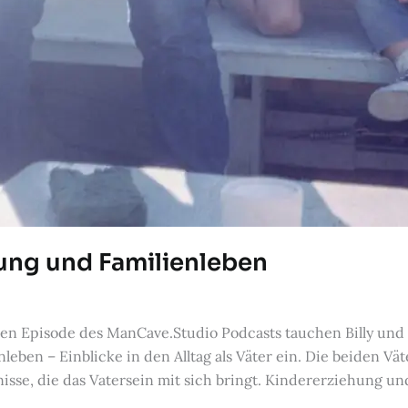
hung und Familienleben
ritten Episode des ManCave.Studio Podcasts tauchen Billy un
en – Einblicke in den Alltag als Väter ein. Die beiden Väter
isse, die das Vatersein mit sich bringt. Kindererziehung un